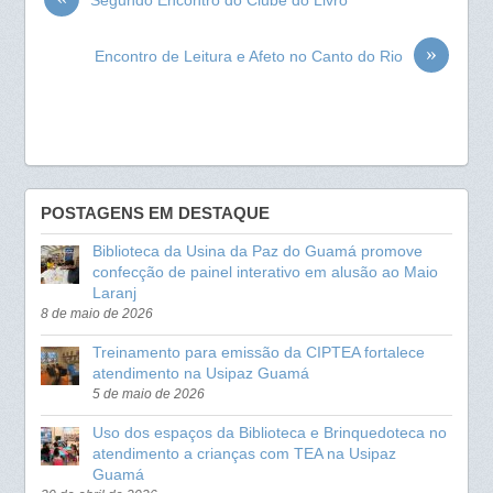
Segundo Encontro do Clube do Livro
o
A
»
Encontro de Leitura e Afeto no Canto do Rio
o
p
k
p
POSTAGENS EM DESTAQUE
Biblioteca da Usina da Paz do Guamá promove
confecção de painel interativo em alusão ao Maio
Laranj
8 de maio de 2026
Treinamento para emissão da CIPTEA fortalece
atendimento na Usipaz Guamá
5 de maio de 2026
Uso dos espaços da Biblioteca e Brinquedoteca no
atendimento a crianças com TEA na Usipaz
Guamá