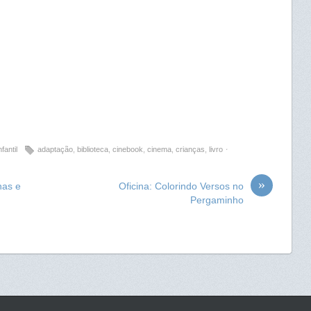
nfantil
adaptação
,
biblioteca
,
cinebook
,
cinema
,
crianças
,
livro
⋅
»
has e
Oficina: Colorindo Versos no
Pergaminho