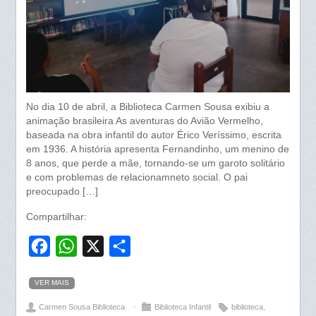
No dia 10 de abril, a Biblioteca Carmen Sousa exibiu a
animação brasileira As aventuras do Avião Vermelho,
baseada na obra infantil do autor Érico Veríssimo, escrita
em 1936. A história apresenta Fernandinho, um menino de
8 anos, que perde a mãe, tornando-se um garoto solitário
e com problemas de relacionamneto social. O pai
preocupado […]
Compartilhar:
F
W
X
S
a
h
h
VER MAIS
c
a
a
Carmen Sousa Biblioteca
⋅
Biblioteca Infantil
biblioteca
,
e
t
r