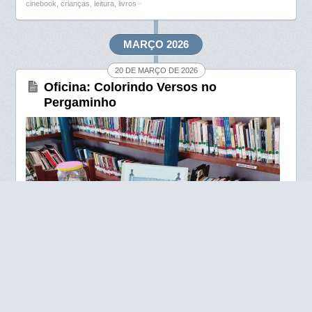
cinebook
,
crianças
,
leitura
,
livros
⋅
b
s
e
o
A
MARÇO 2026
o
p
20 DE MARÇO DE 2026
k
p
Oficina: Colorindo Versos no
Pergaminho