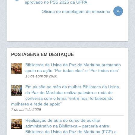
aprovado no PSS 2025 da UFPA
o
A
»
Oficina de modelagem de massinha
o
p
k
p
POSTAGENS EM DESTAQUE
Biblioteca da Usina da Paz de Marituba prestando
apoio na ação “Por todas elas” e “Por todos eles”
16 de abril de 2026
Em alusão ao mês da mulher Biblioteca da Usina
da Paz de Marituba realiza palestra e roda de
conversa com o tema “entre nós: fortalecendo
mulheres e rede de apoio”
7 de abril de 2026
Realização de aula do curso de auxiliar
administrativo na Biblioteca – parceria entre
Biblioteca da Usina da Paz de Marituba (FCP) e