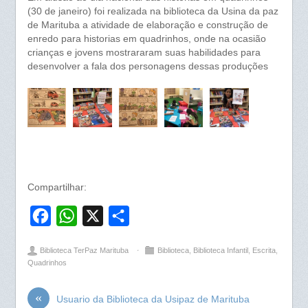
(30 de janeiro) foi realizada na biblioteca da Usina da paz
de Marituba a atividade de elaboração e construção de
enredo para historias em quadrinhos, onde na ocasião
crianças e jovens mostrararam suas habilidades para
desenvolver a fala dos personagens dessas produções
Compartilhar:
F
W
X
S
a
h
h
Biblioteca TerPaz Marituba
⋅
Biblioteca
,
Biblioteca Infantil
,
Escrita
,
c
a
a
Quadrinhos
e
t
r
«
b
s
e
Usuario da Biblioteca da Usipaz de Marituba