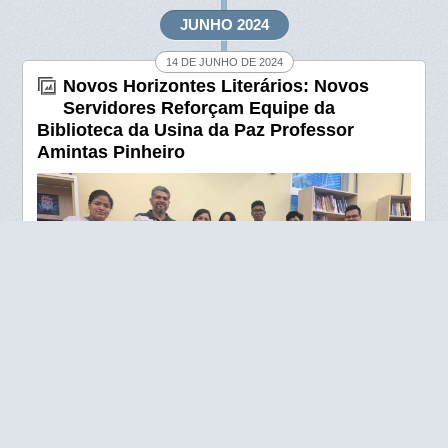
o
A
JUNHO 2024
o
p
14 DE JUNHO DE 2024
k
p
Novos Horizontes Literários: Novos
Servidores Reforçam Equipe da
Biblioteca da Usina da Paz Professor
Amintas Pinheiro
A Biblioteca da Usina da Paz Professor Amintas Pinheiro