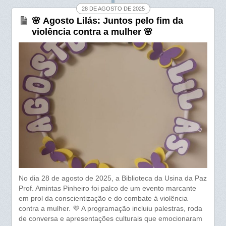
28 DE AGOSTO DE 2025
o
p
🌸 Agosto Lilás: Juntos pelo fim da
k
p
violência contra a mulher 🌸
No dia 28 de agosto de 2025, a Biblioteca da Usina da Paz
Prof. Amintas Pinheiro foi palco de um evento marcante
em prol da conscientização e do combate à violência
contra a mulher. 💜 A programação incluiu palestras, roda
de conversa e apresentações culturais que emocionaram