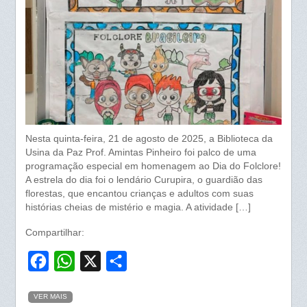
Nesta quinta-feira, 21 de agosto de 2025, a Biblioteca da
Usina da Paz Prof. Amintas Pinheiro foi palco de uma
programação especial em homenagem ao Dia do Folclore!
A estrela do dia foi o lendário Curupira, o guardião das
florestas, que encantou crianças e adultos com suas
histórias cheias de mistério e magia. A atividade […]
Compartilhar:
F
W
X
S
a
h
h
VER MAIS
c
a
a