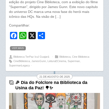
edição do projeto Cine Biblioteca, com a exibição do filme
“Superman”, dirigido por James Gunn. Este novo capítulo
do universo DC marca uma nova fase do herói mais
icônico das HQs. Na visão de […]
Compartilhar:
F
W
X
S
a
h
h
VER MAIS
c
a
a
Biblioteca TerPaz Icuí Guajará
⋅
Biblioteca
,
Cine Biblioteca
e
t
r
CineBiblioteca
,
JamesGunn
,
LeituraECinema
,
Superman
,
b
s
e
SupermanLegacy
⋅
o
A
21 DE AGOSTO DE 2025
o
p
🎉 Dia do Folclore na Biblioteca da
k
p
Usina da Paz! 🌳✨