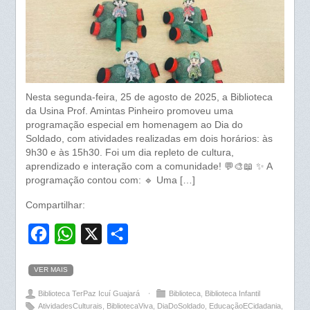
Nesta segunda-feira, 25 de agosto de 2025, a Biblioteca
da Usina Prof. Amintas Pinheiro promoveu uma
programação especial em homenagem ao Dia do
Soldado, com atividades realizadas em dois horários: às
9h30 e às 15h30. Foi um dia repleto de cultura,
aprendizado e interação com a comunidade! 💬🎨📖 ✨ A
programação contou com: 🔹 Uma […]
Compartilhar:
F
W
X
S
a
h
h
VER MAIS
c
a
a
Biblioteca TerPaz Icuí Guajará
⋅
Biblioteca
,
Biblioteca Infantil
e
t
r
AtividadesCulturais
,
BibliotecaViva
,
DiaDoSoldado
,
EducaçãoECidadania
,