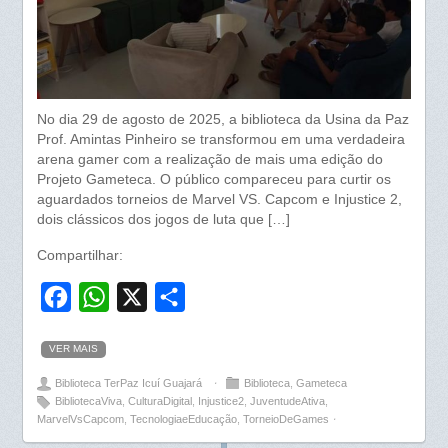
No dia 29 de agosto de 2025, a biblioteca da Usina da Paz
Prof. Amintas Pinheiro se transformou em uma verdadeira
arena gamer com a realização de mais uma edição do
Projeto Gameteca. O público compareceu para curtir os
aguardados torneios de Marvel VS. Capcom e Injustice 2,
dois clássicos dos jogos de luta que […]
Compartilhar:
F
W
X
S
a
h
h
VER MAIS
c
a
a
Biblioteca TerPaz Icuí Guajará
⋅
Biblioteca
,
Gameteca
e
t
r
BibliotecaViva
,
CulturaDigital
,
Injustice2
,
JuventudeAtiva
,
b
s
e
MarvelVsCapcom
,
TecnologiaeEducação
,
TorneioDeGames
⋅
o
A