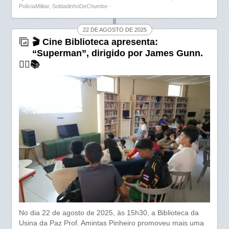
b
s
e
PolíciaMilitar
,
SoldadinhoDeChumbo
⋅
o
A
22 DE AGOSTO DE 2025
o
p
🎬 Cine Biblioteca apresenta:
k
p
“Superman”, dirigido por James Gunn.
🦸‍♂️📚
No dia 22 de agosto de 2025, às 15h30, a Biblioteca da
Usina da Paz Prof. Amintas Pinheiro promoveu mais uma