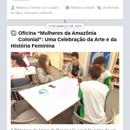
Biblioteca TerPaz Icuí Guajará
⋅
Biblioteca Infantil
Dia Mundial
e
t
r
da Água
,
educação ambiental
⋅
b
s
e
o
A
8 DE MARÇO DE 2024
Oficina “Mulheres da Amazônia
o
p
Colonial”: Uma Celebração da Arte e da
k
p
História Feminina