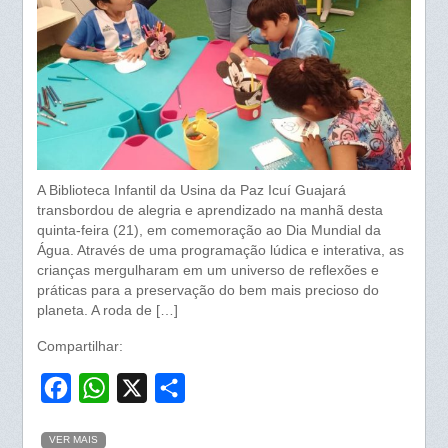
A Biblioteca Infantil da Usina da Paz Icuí Guajará
transbordou de alegria e aprendizado na manhã desta
quinta-feira (21), em comemoração ao Dia Mundial da
Água. Através de uma programação lúdica e interativa, as
crianças mergulharam em um universo de reflexões e
práticas para a preservação do bem mais precioso do
planeta. A roda de […]
Compartilhar:
F
W
X
S
a
h
h
VER MAIS
c
a
a