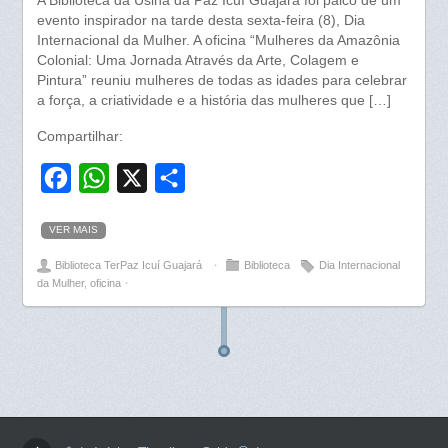
A Biblioteca da Usina da Paz Icuí Guajará foi palco de um
evento inspirador na tarde desta sexta-feira (8), Dia
Internacional da Mulher. A oficina “Mulheres da Amazônia
Colonial: Uma Jornada Através da Arte, Colagem e
Pintura” reuniu mulheres de todas as idades para celebrar
a força, a criatividade e a história das mulheres que […]
Compartilhar:
F
W
X
S
a
h
h
VER MAIS
c
a
a
Biblioteca TerPaz Icuí Guajará
⋅
Biblioteca
Dia Internacional
e
t
r
da Mulher
,
oficina
⋅
b
s
e
o
A
o
p
k
p