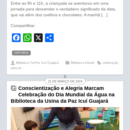
Entre as 9h e 11h, a criançada se aventurou em uma
jornada para desvendar o verdadeiro significado da data,
que vai além dos coelhos e chocolates. A manhã […]
Compartilhar:
F
W
X
S
a
h
h
VER MAIS
c
a
a
Biblioteca TerPaz Icuí Guajará
⋅
Biblioteca Infantil
celebração
,
e
t
r
páscoa
⋅
b
s
e
o
A
21 DE MARÇO DE 2024
Conscientização e Alegria Marcam
o
p
Celebração do Dia Mundial da Água na
k
p
Biblioteca da Usina da Paz Icuí Guajará