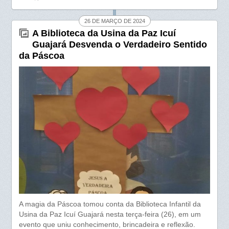
b
s
e
o
A
26 DE MARÇO DE 2024
A Biblioteca da Usina da Paz Icuí
o
p
Guajará Desvenda o Verdadeiro Sentido
k
p
da Páscoa
A magia da Páscoa tomou conta da Biblioteca Infantil da
Usina da Paz Icuí Guajará nesta terça-feira (26), em um
evento que uniu conhecimento, brincadeira e reflexão.