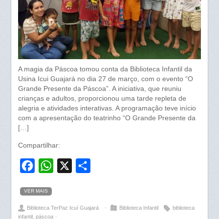
A magia da Páscoa tomou conta da Biblioteca Infantil da
Usina Icui Guajará no dia 27 de março, com o evento “O
Grande Presente da Páscoa”. A iniciativa, que reuniu
crianças e adultos, proporcionou uma tarde repleta de
alegria e atividades interativas. A programação teve início
com a apresentação do teatrinho “O Grande Presente da
[…]
Compartilhar:
F
W
X
S
a
h
h
VER MAIS
c
a
a
Biblioteca TerPaz Icuí Guajará
⋅
Biblioteca Infantil
biblioteca
e
t
r
infantil
,
páscoa
⋅