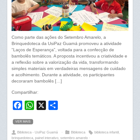
Como parte das ações do Setembro Amarelo, a
Brinquedoteca da UsiPaz Guamá promoveu a atividade
“Laços de Esperança”, voltada para a confecção de
bambolês temáticos. A proposta incentivou a criatividade e
a reflexão sobre a valorização da vida, transformando
simples materiais em verdadeiras mensagens de cuidado
e acolhimento. Durante a atividade, os participantes
decoraram bambolês […]
Compartilhar:
F
W
X
S
a
h
h
VER MAIS
c
a
a
Biblioteca - UsiPaz Guamá
⋅
Biblioteca
biblioteca infantil
,
e
t
r
brinquedoteca
,
painel interativo
,
setembro amarelo
⋅