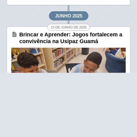
b
s
e
o
A
JUNHO 2025
o
p
13 DE JUNHO DE 2025
k
p
Brincar e Aprender: Jogos fortalecem a
convivência na Usipaz Guamá
Na Biblioteca e Brinquedoteca da Usipaz Guamá, o brincar
é levado a sério! Em um ambiente acolhedor e educativo,