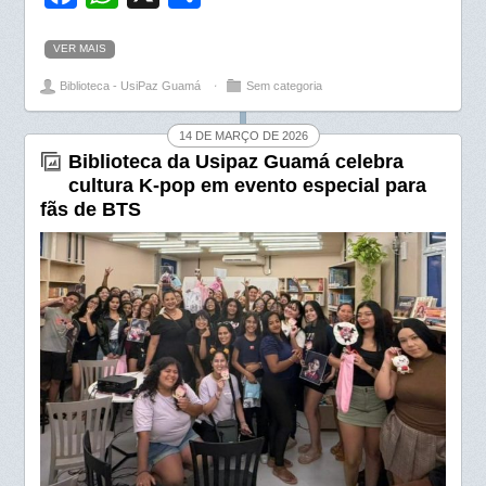
a
h
h
VER MAIS
c
a
a
Biblioteca - UsiPaz Guamá
⋅
Sem categoria
e
t
r
b
s
e
14 DE MARÇO DE 2026
o
A
Biblioteca da Usipaz Guamá celebra
cultura K-pop em evento especial para
o
p
fãs de BTS
k
p