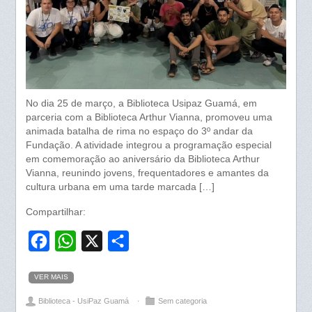
No dia 25 de março, a Biblioteca Usipaz Guamá, em
parceria com a Biblioteca Arthur Vianna, promoveu uma
animada batalha de rima no espaço do 3º andar da
Fundação. A atividade integrou a programação especial
em comemoração ao aniversário da Biblioteca Arthur
Vianna, reunindo jovens, frequentadores e amantes da
cultura urbana em uma tarde marcada […]
Compartilhar:
F
W
X
S
a
h
h
VER MAIS
c
a
a
Biblioteca - UsiPaz Guamá
⋅
Sem categoria
e
t
r