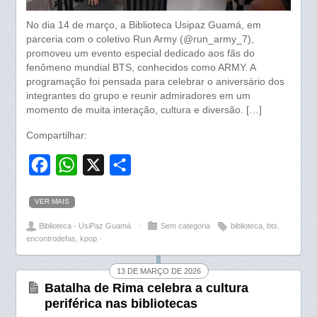
No dia 14 de março, a Biblioteca Usipaz Guamá, em
parceria com o coletivo Run Army (@run_army_7),
promoveu um evento especial dedicado aos fãs do
fenômeno mundial BTS, conhecidos como ARMY. A
programação foi pensada para celebrar o aniversário dos
integrantes do grupo e reunir admiradores em um
momento de muita interação, cultura e diversão. […]
Compartilhar:
F
W
X
S
a
h
h
VER MAIS
c
a
a
Biblioteca - UsiPaz Guamá
⋅
Sem categoria
biblioteca
,
bts
,
e
t
r
encontrodefas
,
kpop
⋅
b
s
e
o
A
13 DE MARÇO DE 2026
Batalha de Rima celebra a cultura
o
p
periférica nas bibliotecas
k
p