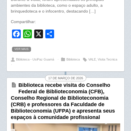
ambientes da biblioteca, como o espaço adulto, a
brinquedoteca e o infocentro, destacando […]
Compartilhar:
F
W
X
S
a
h
h
VER MAIS
c
a
a
Biblioteca - UsiPaz Guamá
⋅
Biblioteca
VALE
,
Visita Tecnica
e
t
r
⋅
b
s
e
o
A
17 DE MARÇO DE 2026
Biblioteca recebe visita do Conselho
o
p
Federal de Biblioteconomia (CFB),
k
p
Conselho Regional de Biblioteconomia
(CRB) e professores da Faculdade de
Biblioteconomia (UFPA) e apresenta seus
espaços à comunidade profissional