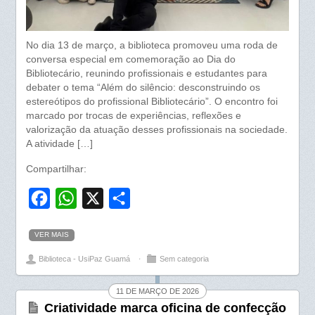
No dia 13 de março, a biblioteca promoveu uma roda de
conversa especial em comemoração ao Dia do
Bibliotecário, reunindo profissionais e estudantes para
debater o tema “Além do silêncio: desconstruindo os
estereótipos do profissional Bibliotecário”. O encontro foi
marcado por trocas de experiências, reflexões e
valorização da atuação desses profissionais na sociedade.
A atividade […]
Compartilhar:
F
W
X
S
a
h
h
VER MAIS
c
a
a
Biblioteca - UsiPaz Guamá
⋅
Sem categoria
e
t
r
b
s
e
11 DE MARÇO DE 2026
o
A
Criatividade marca oficina de confecção