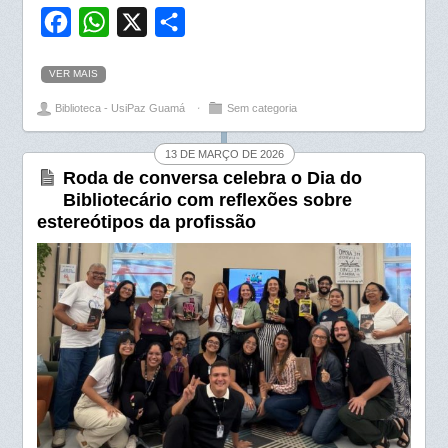
F
W
X
S
a
h
h
VER MAIS
c
a
a
Biblioteca - UsiPaz Guamá
⋅
Sem categoria
e
t
r
b
s
e
13 DE MARÇO DE 2026
o
A
Roda de conversa celebra o Dia do
Bibliotecário com reflexões sobre
o
p
estereótipos da profissão
k
p