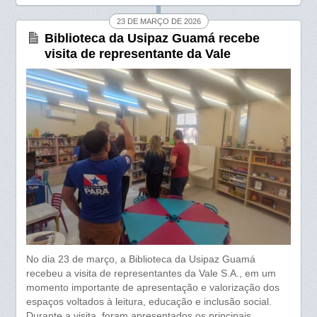
b
s
e
23 DE MARÇO DE 2026
o
A
Biblioteca da Usipaz Guamá recebe
visita de representante da Vale
o
p
k
p
No dia 23 de março, a Biblioteca da Usipaz Guamá
recebeu a visita de representantes da Vale S.A., em um
momento importante de apresentação e valorização dos
espaços voltados à leitura, educação e inclusão social.
Durante a visita, foram apresentados os principais