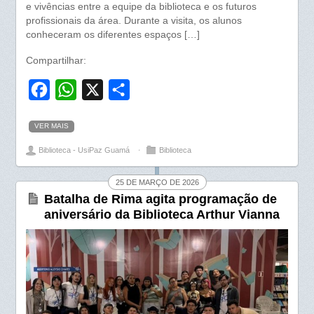
e vivências entre a equipe da biblioteca e os futuros
profissionais da área. Durante a visita, os alunos
conheceram os diferentes espaços […]
Compartilhar:
F
W
X
S
a
h
h
VER MAIS
c
a
a
Biblioteca - UsiPaz Guamá
⋅
Biblioteca
e
t
r
b
s
e
25 DE MARÇO DE 2026
o
A
Batalha de Rima agita programação de
aniversário da Biblioteca Arthur Vianna
o
p
k
p