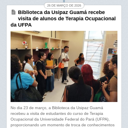
o
A
26 DE MARÇO DE 2026
Biblioteca da Usipaz Guamá recebe
o
p
visita de alunos de Terapia Ocupacional
k
p
da UFPA
No dia 23 de março, a Biblioteca da Usipaz Guamá
recebeu a visita de estudantes do curso de Terapia
Ocupacional da Universidade Federal do Pará (UFPA),
proporcionando um momento de troca de conhecimentos