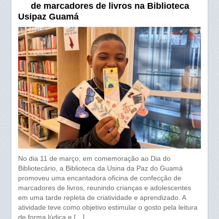
de marcadores de livros na Biblioteca
o
p
Usipaz Guamá
k
p
No dia 11 de março, em comemoração ao Dia do
Bibliotecário, a Biblioteca da Usina da Paz do Guamá
promoveu uma encantadora oficina de confecção de
marcadores de livros, reunindo crianças e adolescentes
em uma tarde repleta de criatividade e aprendizado. A
atividade teve como objetivo estimular o gosto pela leitura
de forma lúdica e […]