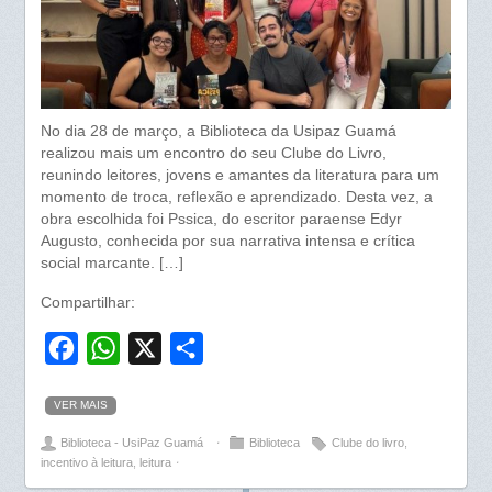
No dia 28 de março, a Biblioteca da Usipaz Guamá
realizou mais um encontro do seu Clube do Livro,
reunindo leitores, jovens e amantes da literatura para um
momento de troca, reflexão e aprendizado. Desta vez, a
obra escolhida foi Pssica, do escritor paraense Edyr
Augusto, conhecida por sua narrativa intensa e crítica
social marcante. […]
Compartilhar:
F
W
X
S
a
h
h
VER MAIS
c
a
a
Biblioteca - UsiPaz Guamá
⋅
Biblioteca
Clube do livro
,
e
t
r
incentivo à leitura
,
leitura
⋅
b
s
e