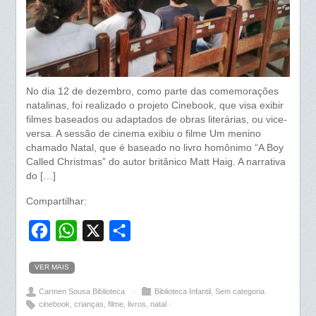
No dia 12 de dezembro, como parte das comemorações
natalinas, foi realizado o projeto Cinebook, que visa exibir
filmes baseados ou adaptados de obras literárias, ou vice-
versa. A sessão de cinema exibiu o filme Um menino
chamado Natal, que é baseado no livro homônimo “A Boy
Called Christmas” do autor britânico Matt Haig. A narrativa
do […]
Compartilhar:
F
W
X
S
a
h
h
VER MAIS
c
a
a
Carmen Sousa Biblioteca
⋅
Biblioteca Infantil
,
Sem categoria
e
t
r
cinebook
,
crianças
,
filme
,
livros
,
natal
⋅
b
s
e