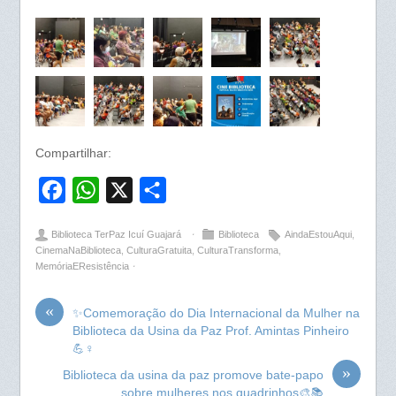
Compartilhar:
F
W
X
S
a
h
h
Biblioteca TerPaz Icuí Guajará
⋅
Biblioteca
AindaEstouAqui
,
c
a
a
CinemaNaBiblioteca
,
CulturaGratuita
,
CulturaTransforma
,
MemóriaEResistência
⋅
e
t
r
b
s
e
«
✨Comemoração do Dia Internacional da Mulher na
o
A
Biblioteca da Usina da Paz Prof. Amintas Pinheiro
o
p
💪♀️
»
k
p
Biblioteca da usina da paz promove bate-papo
sobre mulheres nos quadrinhos🎨📚