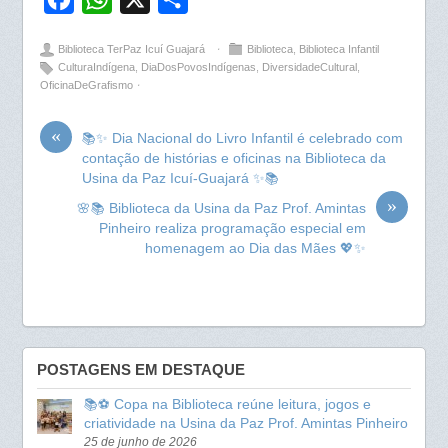
a
h
h
Biblioteca TerPaz Icuí Guajará
⋅
Biblioteca
,
Biblioteca Infantil
c
a
a
CulturaIndígena
,
DiaDosPovosIndígenas
,
DiversidadeCultural
,
OficinaDeGrafismo
⋅
e
t
r
b
s
e
«
📚✨ Dia Nacional do Livro Infantil é celebrado com
o
A
contação de histórias e oficinas na Biblioteca da
o
p
Usina da Paz Icuí-Guajará ✨📚
»
k
p
🌸📚 Biblioteca da Usina da Paz Prof. Amintas
Pinheiro realiza programação especial em
homenagem ao Dia das Mães 💖✨
POSTAGENS EM DESTAQUE
📚⚽ Copa na Biblioteca reúne leitura, jogos e
criatividade na Usina da Paz Prof. Amintas Pinheiro
25 de junho de 2026